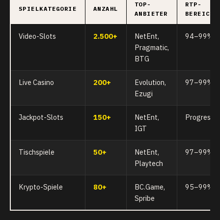
TOP-
RTP-
SPIELKATEGORIE
ANZAHL
ANBIETER
BEREICH
Video-Slots
2.500+
NetEnt,
94–99%
Pragmatic,
BTG
Live Casino
200+
Evolution,
97–99%
Ezugi
Jackpot-Slots
150+
NetEnt,
Progressiv
IGT
Tischspiele
50+
NetEnt,
97–99%
Playtech
Krypto-Spiele
80+
BC.Game,
95–99%
Spribe