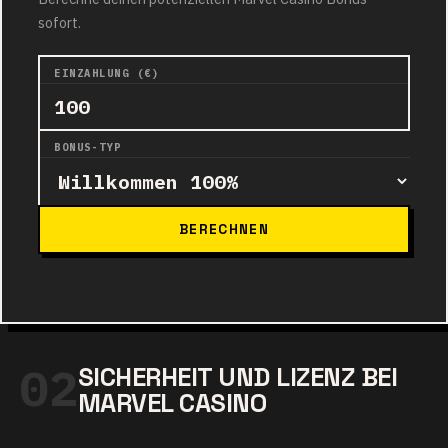
sofort.
EINZAHLUNG (€)
BONUS-TYP
BERECHNEN
02
SICHERHEIT UND LIZENZ BEI
MARVEL CASINO