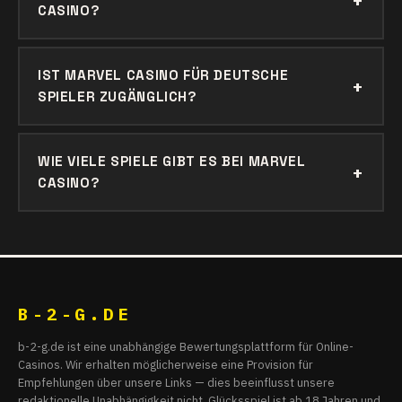
CASINO?
IST MARVEL CASINO FÜR DEUTSCHE
+
SPIELER ZUGÄNGLICH?
WIE VIELE SPIELE GIBT ES BEI MARVEL
+
CASINO?
B-2-G.DE
b-2-g.de ist eine unabhängige Bewertungsplattform für Online-
Casinos. Wir erhalten möglicherweise eine Provision für
Empfehlungen über unsere Links — dies beeinflusst unsere
redaktionelle Unabhängigkeit nicht. Glücksspiel ist ab 18 Jahren und