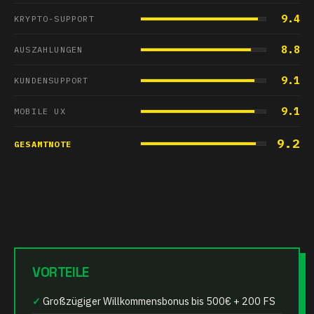
9.4
KRYPTO-SUPPORT
8.8
AUSZAHLUNGEN
9.1
KUNDENSUPPORT
9.1
MOBILE UX
9.2
GESAMTNOTE
VORTEILE
Großzügiger Willkommensbonus bis 500€ + 200 FS