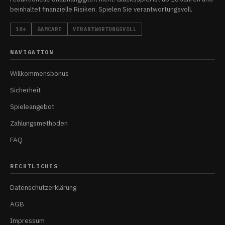
beinhaltet finanzielle Risiken. Spielen Sie verantwortungsvoll.
18+
GAMCARE
VERANTWORTUNGSVOLL
NAVIGATION
Willkommensbonus
Sicherheit
Spieleangebot
Zahlungsmethoden
FAQ
RECHTLICHES
Datenschutzerklärung
AGB
Impressum