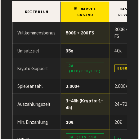
🎯 MARVEL
CASINO
KRITERIUM
CASINO
RIVAL A
300€ + 100
Willkommensbonus
500€ + 200 FS
FS
Umsatzziel
35x
40x
JA
Krypto-Support
BEGRENZT
(BTC/ETH/LTC)
Spieleanzahl
3.000+
2.000+
1–48h (Krypto: 1–
Auszahlungszeit
24–72h
4h)
Min. Einzahlung
10€
20€
JA (BIS 15%