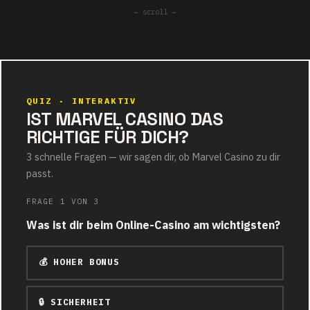
← scroll →
QUIZ · INTERAKTIV
IST MARVEL CASINO DAS
RICHTIGE FÜR DICH?
3 schnelle Fragen — wir sagen dir, ob Marvel Casino zu dir
passt.
FRAGE 1 VON 3
Was ist dir beim Online-Casino am wichtigsten?
💰 HOHER BONUS
🔒 SICHERHEIT