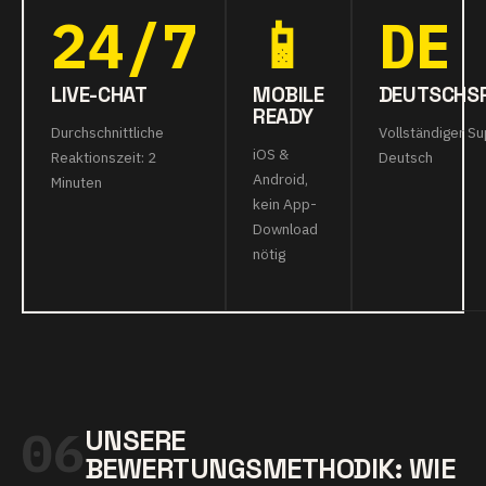
24/7
📱
DE
LIVE-CHAT
MOBILE
DEUTSCHS
READY
Durchschnittliche
Vollständiger Su
iOS &
Reaktionszeit: 2
Deutsch
Android,
Minuten
kein App-
Download
nötig
06
UNSERE
BEWERTUNGSMETHODIK: WIE