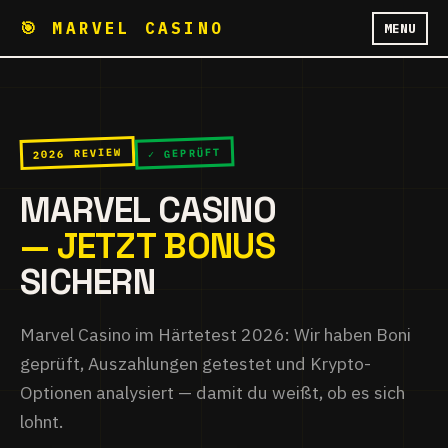
🎯 MARVEL CASINO
MENU
2026 REVIEW
✓ GEPRÜFT
MARVEL CASINO
— JETZT BONUS
SICHERN
Marvel Casino im Härtetest 2026: Wir haben Boni
geprüft, Auszahlungen getestet und Krypto-
Optionen analysiert — damit du weißt, ob es sich
lohnt.