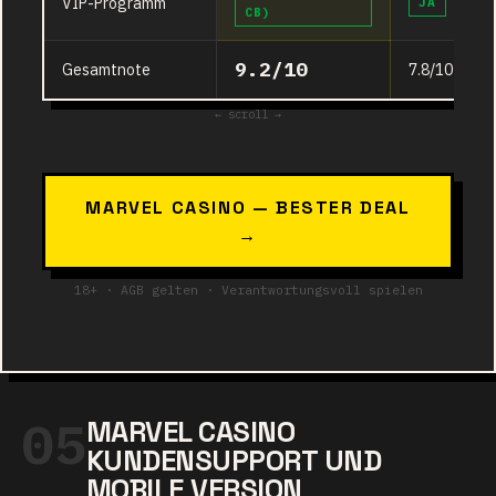
VIP-Programm
JA
CB)
9.2/10
Gesamtnote
7.8/10
← scroll →
MARVEL CASINO — BESTER DEAL
→
18+ · AGB gelten · Verantwortungsvoll spielen
05
MARVEL CASINO
KUNDENSUPPORT UND
MOBILE VERSION