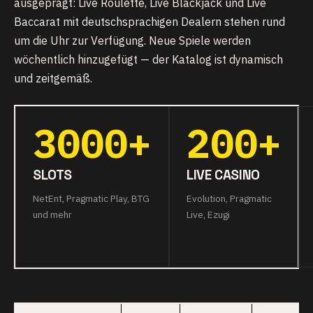
ausgeprägt: Live Roulette, Live Blackjack und Live
Baccarat mit deutschsprachigen Dealern stehen rund
um die Uhr zur Verfügung. Neue Spiele werden
wöchentlich hinzugefügt — der Katalog ist dynamisch
und zeitgemäß.
3000+
200+
SLOTS
LIVE CASINO
NetEnt, Pragmatic Play, BTG
Evolution, Pragmatic
und mehr
Live, Ezugi